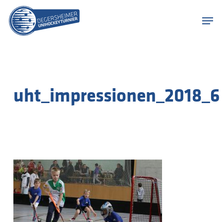
Skip
Menu
to
Men
main
content
uht_impressionen_2018_6