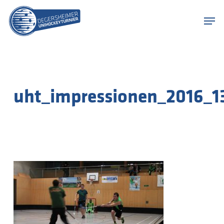
Skip
Menu
to
Men
main
content
uht_impressionen_2016_1