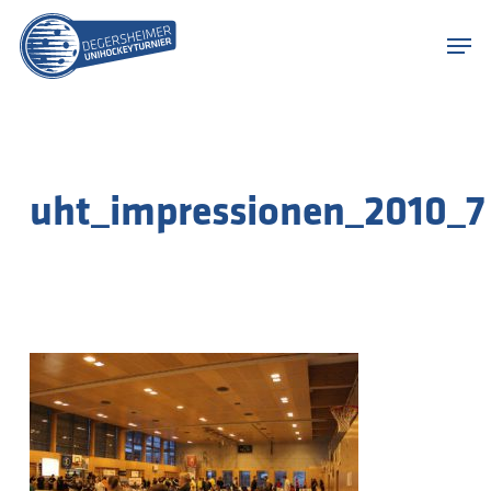
Skip
Menu
to
Men
main
content
uht_impressionen_2010_7