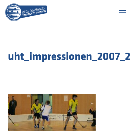
Skip
Menu
to
Men
main
content
uht_impressionen_2007_2