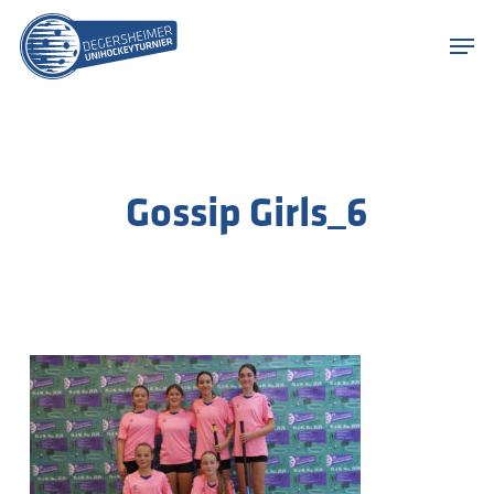
Skip
Menu
to
Men
main
content
Gossip Girls_6