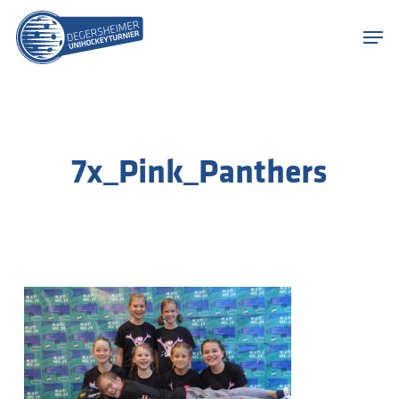
Skip
Menu
to
Men
main
content
7x_Pink_Panthers